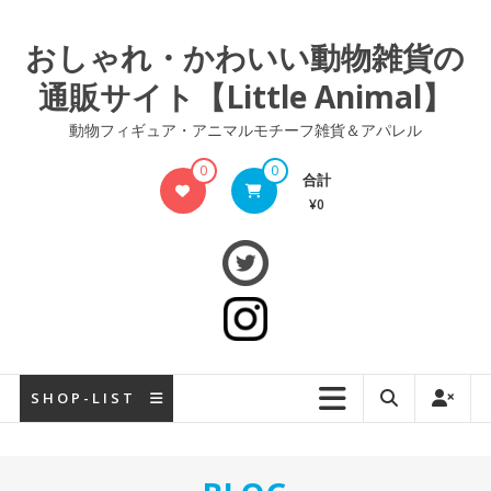
コ
ン
おしゃれ・かわいい動物雑貨の
テ
通販サイト【Little Animal】
ン
ツ
動物フィギュア・アニマルモチーフ雑貨＆アパレル
へ
ス
0
0
合計
キ
¥0
ッ
プ
S H O P - L I S T