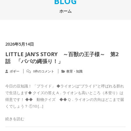
BLOG
ホーム
2026年5月14日
LITTLE JAN’S STORY ～百獣の王子様～ 第2
話 「パパの縄張り！」
ボギー
0件のコメント
教育・知識
今日の豆知識！ 「プライド」 ◆ライオンは”プライド”と呼ばれる群れ
で生活します◆ クイズの答え A．ライオンも高いところ（木登り）は
得意です！ ◆◆ 動物クイズ ◆◆ Q．ライオンの方向はどこまで届
くでしょう？ ①10 […]
続きを読む