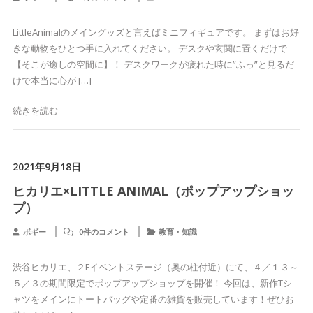
LittleAnimalのメイングッズと言えばミニフィギュアです。 まずはお好
きな動物をひとつ手に入れてください。 デスクや玄関に置くだけで
【そこが癒しの空間に】！ デスクワークが疲れた時に”ふっ”と見るだ
けで本当に心が […]
続きを読む
2021年9月18日
ヒカリエ×LITTLE ANIMAL（ポップアップショッ
プ）
ボギー
0件のコメント
教育・知識
渋谷ヒカリエ、２Fイベントステージ（奥の柱付近）にて、４／１３～
５／３の期間限定でポップアップショップを開催！ 今回は、新作Tシ
ャツをメインにトートバッグや定番の雑貨を販売しています！ぜひお