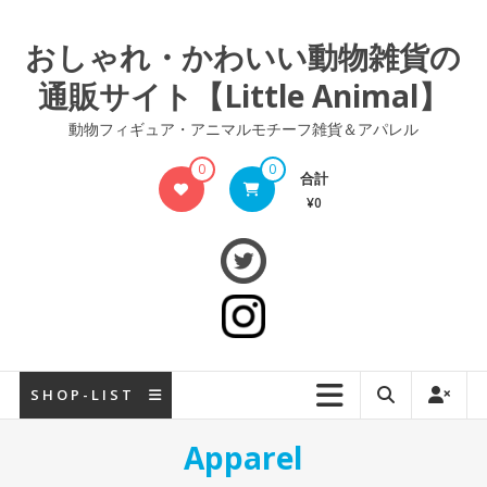
コ
ン
おしゃれ・かわいい動物雑貨の
テ
通販サイト【Little Animal】
ン
ツ
動物フィギュア・アニマルモチーフ雑貨＆アパレル
へ
ス
0
0
合計
キ
¥0
ッ
プ
S H O P - L I S T
Apparel