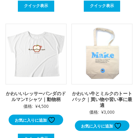
は
格
クイック表示
クイック表示
¥3,900
は
で
¥3,300
し
で
た。
す。
かわいいレッサーパンダのド
かわいい牛とミルクのトート
ルマンTシャツ｜動物柄
バック｜買い物や習い事に最
適
価格:
¥
4,500
価格:
¥
3,000
お気に入りに追加
お気に入りに追加