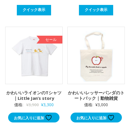
クイック表示
クイック表示
セール
かわいいライオンのTシャツ
かわいいレッサーパンダのト
｜Little Jan’s story
ートバック｜動物雑貨
元
現
価格:
¥
3,900
¥
3,300
価格:
¥
3,000
の
在
お気に入りに追加
お気に入りに追加
価
の
格
価