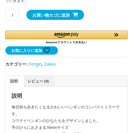
でいきます。
か
お買い物カゴに追加
わ
い
い
ペ
ン
お気に入りに追加
ギ
ン
カテゴリー:
Pengin
,
Zakka
の
コ
説明
レビュー (0)
ン
パ
ク
説明
ト
毎日持ち歩きたくなるかわいいペンギンのコンパクトミラーで
ミ
す。
ラ
コウテイペンギンのひなたちをデザインしました。
ー
手のひらにおさまる76mmサイズ
｜