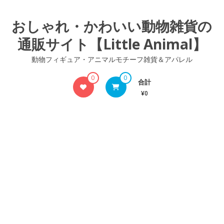
コ
ン
おしゃれ・かわいい動物雑貨の
テ
通販サイト【Little Animal】
ン
ツ
動物フィギュア・アニマルモチーフ雑貨＆アパレル
へ
ス
0
0
合計
キ
¥0
ッ
プ