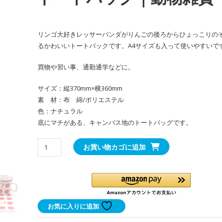
リンゴ大好きレッサーパンダがりんごの後ろからひょっこりの
るかわいいトートバックです。A4サイズも入って使いやすいで
買物や習い事、通勤通学などに。
サイズ：縦370mm×横360mm
素 材：布 綿/ポリエステル
色：ナチュラル
底にマチがある、キャンバス地のトートバッグです。
か
お買い物カゴに追加
わ
い
い
レ
ッ
お気に入りに追加
サ