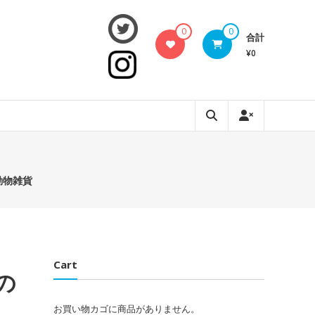
0
0
合計
¥0
動物雑貨
Cart
の
お買い物カゴに商品がありません。