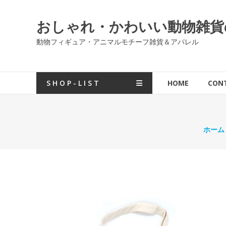
コ
ン
おしゃれ・かわいい動物雑貨の通販
テ
ン
動物フィギュア・アニマルモチーフ雑貨＆アパレル
ツ
へ
ス
S H O P - L I S T
HOME
CON
キ
ッ
プ
ホーム