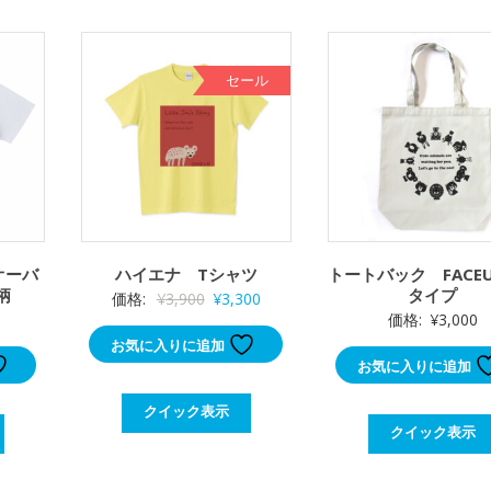
セール
オーバ
ハイエナ Tシャツ
トートバック FACE
柄
タイプ
元
現
価格:
¥
3,900
¥
3,300
価格:
¥
3,000
の
在
お気に入りに追加
価
の
お気に入りに追加
格
価
は
格
クイック表示
クイック表示
¥3,900
は
で
¥3,300
し
で