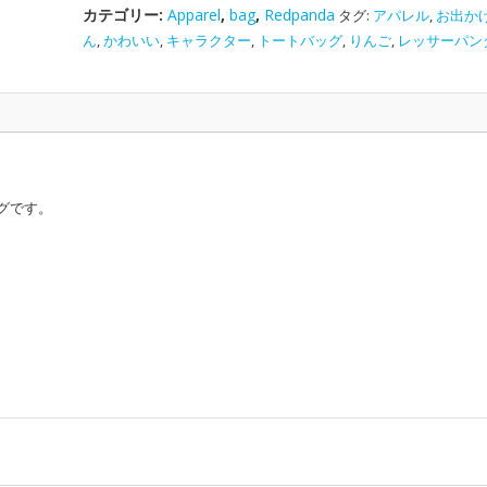
ー
カテゴリー:
Apparel
,
bag
,
Redpanda
タグ:
アパレル
,
お出か
パ
ん
,
かわいい
,
キャラクター
,
トートバッグ
,
りんご
,
レッサーパン
ン
ダ
の
ト
ー
ト
バ
グです。
ッ
ク
｜
動
物
雑
貨
個