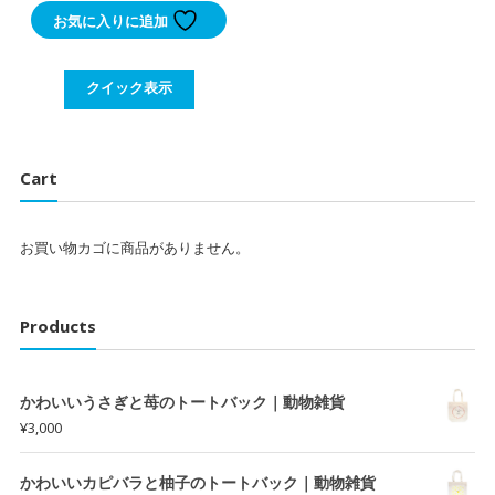
お気に入りに追加
価
の
格
価
は
格
クイック表示
¥3,900
は
で
¥3,300
し
で
Cart
た。
す。
お買い物カゴに商品がありません。
Products
かわいいうさぎと苺のトートバック｜動物雑貨
¥
3,000
かわいいカピバラと柚子のトートバック｜動物雑貨