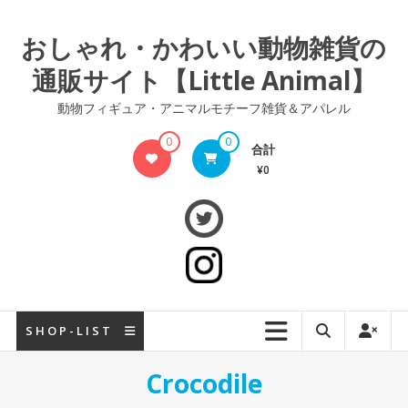
コ
ン
おしゃれ・かわいい動物雑貨の
テ
通販サイト【Little Animal】
ン
ツ
動物フィギュア・アニマルモチーフ雑貨＆アパレル
へ
ス
0
0
合計
キ
¥0
ッ
プ
S H O P - L I S T
Crocodile