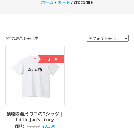
ホーム
/
カート
/ crocodile
1件の結果を表示中
セール
獲物を狙うワニのTシャツ｜
Little Jan’s story
元
現
価格:
¥
3,900
¥
3,300
の
在