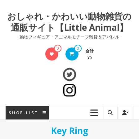
コ
ン
おしゃれ・かわいい動物雑貨の
テ
通販サイト【Little Animal】
ン
ツ
動物フィギュア・アニマルモチーフ雑貨＆アパレル
へ
ス
0
0
合計
キ
¥0
ッ
プ
S H O P - L I S T
Key Ring