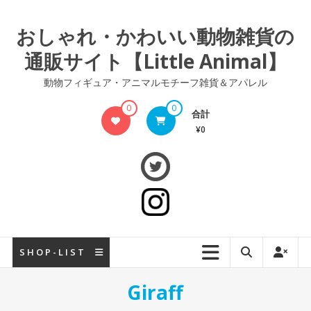
コ
ン
おしゃれ・かわいい動物雑貨の
テ
通販サイト【Little Animal】
ン
ツ
動物フィギュア・アニマルモチーフ雑貨＆アパレル
へ
ス
0
0
合計
キ
¥0
ッ
プ
S H O P - L I S T
Giraff