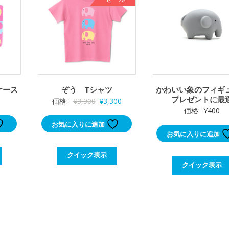
ケース
ぞう Tシャツ
かわいい象のフィギ
プレゼントに最
元
現
価格:
¥
3,900
¥
3,300
価格:
¥
400
の
在
お気に入りに追加
価
の
お気に入りに追加
格
価
は
格
クイック表示
¥3,900
は
クイック表示
で
¥3,300
し
で
た。
す。