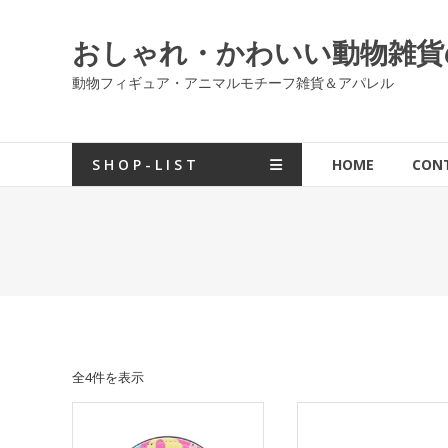
コ
ン
おしゃれ・かわいい動物雑貨の通販
テ
ン
動物フィギュア・アニマルモチーフ雑貨＆アパレル
ツ
へ
ス
S H O P - L I S T
HOME
CON
キ
ッ
プ
全4件を表示