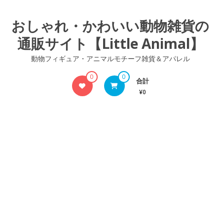
コ
ン
おしゃれ・かわいい動物雑貨の
テ
通販サイト【Little Animal】
ン
ツ
動物フィギュア・アニマルモチーフ雑貨＆アパレル
へ
ス
0
0
合計
キ
¥0
ッ
プ