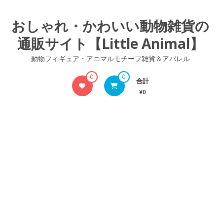
コ
ン
おしゃれ・かわいい動物雑貨の
テ
通販サイト【Little Animal】
ン
ツ
動物フィギュア・アニマルモチーフ雑貨＆アパレル
へ
ス
0
0
合計
キ
¥0
ッ
プ