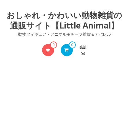
コ
ン
おしゃれ・かわいい動物雑貨の
テ
通販サイト【Little Animal】
ン
ツ
動物フィギュア・アニマルモチーフ雑貨＆アパレル
へ
ス
0
0
合計
キ
¥0
ッ
プ