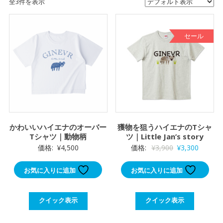
全3件を表示
セール
かわいいハイエナのオーバー
獲物を狙うハイエナのTシャ
Tシャツ｜動物柄
ツ｜Little Jan’s story
元
現
価格:
¥
4,500
価格:
¥
3,900
¥
3,300
の
在
お気に入りに追加
お気に入りに追加
価
の
格
価
は
格
クイック表示
クイック表示
¥3,900
は
で
¥3,300