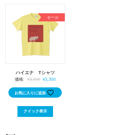
し
で
た。
す。
セール
ハイエナ Tシャツ
元
現
価格:
¥
3,900
¥
3,300
の
在
お気に入りに追加
価
の
格
価
は
格
クイック表示
¥3,900
は
で
¥3,300
し
で