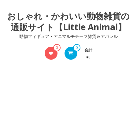
コ
ン
おしゃれ・かわいい動物雑貨の
テ
通販サイト【Little Animal】
ン
ツ
動物フィギュア・アニマルモチーフ雑貨＆アパレル
へ
ス
0
0
合計
キ
¥0
ッ
プ