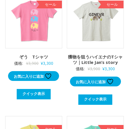
た。
す。
セール
セール
ぞう Tシャツ
獲物を狙うハイエナのTシャ
ツ｜Little Jan’s story
元
現
価格:
¥
3,900
¥
3,300
元
現
価格:
¥
3,900
¥
3,300
の
在
の
在
お気に入りに追加
価
の
お気に入りに追加
価
の
格
価
格
価
は
格
クイック表示
は
格
¥3,900
は
クイック表示
¥3,900
は
で
¥3,300
で
¥3,300
し
で
し
で
た。
す。
た。
す。
セール
セール