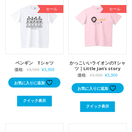
セール
セール
ペンギン Tシャツ
かっこいいライオンのTシャ
ツ｜Little Jan’s story
元
現
価格:
¥
3,900
¥
3,300
元
現
価格:
¥
3,900
¥
3,300
の
在
の
在
お気に入りに追加
価
の
お気に入りに追加
価
の
格
価
格
価
は
格
クイック表示
は
格
¥3,900
は
クイック表示
¥3,900
は
で
¥3,300
で
¥3,300
し
で
し
で
た。
す。