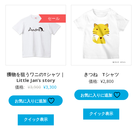
セール
獲物を狙うワニのTシャツ｜
きつね Tシャツ
Little Jan’s story
価格:
¥
2,800
元
現
価格:
¥
3,900
¥
3,300
の
在
お気に入りに追加
お気に入りに追加
価
の
格
価
クイック表示
は
格
クイック表示
¥3,900
は
で
¥3,300