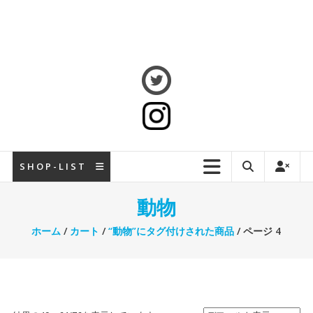
S H O P - L I S T
動物
ホーム
/
カート
/
“動物”にタグ付けされた商品
/ ページ 4