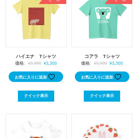
ハイエナ Tシャツ
コアラ Tシャツ
元
現
元
現
価格:
¥
3,900
¥
3,300
価格:
¥
3,900
¥
3,300
の
在
の
在
お気に入りに追加
お気に入りに追加
価
の
価
の
格
価
格
価
は
格
は
格
クイック表示
クイック表示
¥3,900
は
¥3,900
は
で
¥3,300
で
¥3,300
し
で
し
で
た。
す。
た。
す。