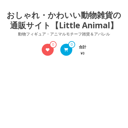
コ
ン
おしゃれ・かわいい動物雑貨の
テ
通販サイト【Little Animal】
ン
ツ
動物フィギュア・アニマルモチーフ雑貨＆アパレル
へ
ス
0
0
合計
キ
¥0
ッ
プ