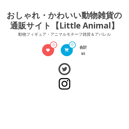
コ
ン
おしゃれ・かわいい動物雑貨の
テ
通販サイト【Little Animal】
ン
ツ
動物フィギュア・アニマルモチーフ雑貨＆アパレル
へ
ス
0
0
合計
キ
¥0
ッ
プ