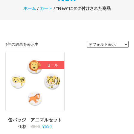
ホーム
/
カート
/ “New”にタグ付けされた商品
1件の結果を表示中
セール
缶バッジ アニマルセット
元
現
価格:
¥
800
¥
650
の
在