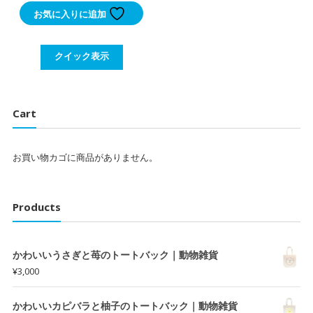
お気に入りに追加
価
の
格
価
は
格
クイック表示
¥800
は
で
¥650
し
で
Cart
た。
す。
お買い物カゴに商品がありません。
Products
かわいいうさぎと苺のトートバック｜動物雑貨
¥
3,000
かわいいカピバラと柚子のトートバック｜動物雑貨