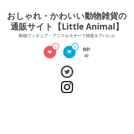
コ
ン
おしゃれ・かわいい動物雑貨の
テ
通販サイト【Little Animal】
ン
ツ
動物フィギュア・アニマルモチーフ雑貨＆アパレル
へ
ス
0
0
合計
キ
¥0
ッ
プ