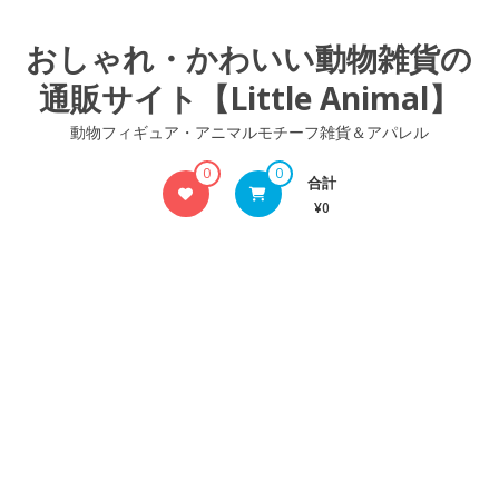
コ
ン
おしゃれ・かわいい動物雑貨の
テ
通販サイト【Little Animal】
ン
ツ
動物フィギュア・アニマルモチーフ雑貨＆アパレル
へ
ス
0
0
合計
キ
¥0
ッ
プ