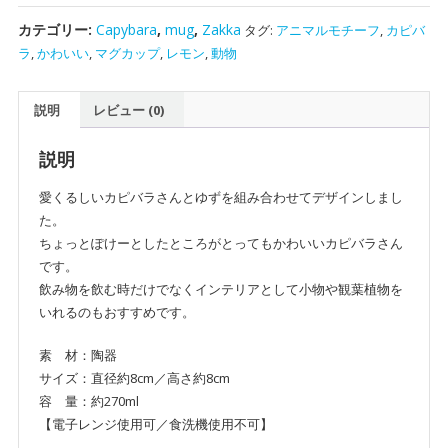
ラ
カテゴリー:
Capybara
,
mug
,
Zakka
タグ:
アニマルモチーフ
,
カピバ
の
ラ
,
かわいい
,
マグカップ
,
レモン
,
動物
マ
グ
説明
レビュー (0)
カ
ッ
プ
説明
｜
愛くるしいカピバラさんとゆずを組み合わせてデザインしまし
キ
た。
ッ
ちょっとぽけーとしたところがとってもかわいいカピバラさん
チ
です。
ン
飲み物を飲む時だけでなくインテリアとして小物や観葉植物を
の
いれるのもおすすめです。
イ
ン
素 材：陶器
テ
サイズ：直径約8cm／高さ約8cm
リ
容 量：約270ml
ア
【電子レンジ使用可／食洗機使用不可】
個