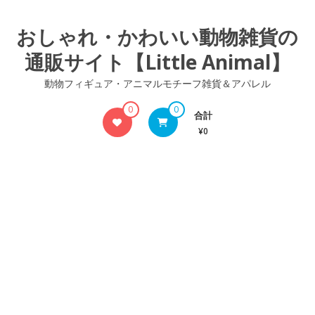
コ
ン
おしゃれ・かわいい動物雑貨の
テ
通販サイト【Little Animal】
ン
ツ
動物フィギュア・アニマルモチーフ雑貨＆アパレル
へ
ス
0
0
合計
キ
¥0
ッ
プ