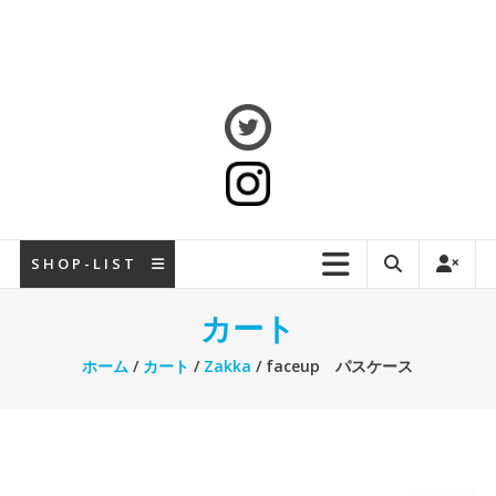
S H O P - L I S T
カート
ホーム
/
カート
/
Zakka
/ faceup パスケース