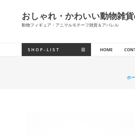
コ
ン
おしゃれ・かわいい動物雑貨の通販
テ
ン
動物フィギュア・アニマルモチーフ雑貨＆アパレル
ツ
へ
ス
S H O P - L I S T
HOME
CON
キ
ッ
プ
ホ