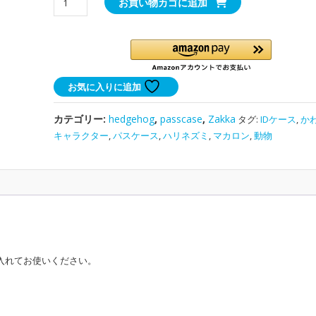
お買い物カゴに追加
わ
い
い
ハ
リ
お気に入りに追加
ネ
ズ
カテゴリー:
hedgehog
,
passcase
,
Zakka
タグ:
IDケース
,
か
ミ
キャラクター
,
パスケース
,
ハリネズミ
,
マカロン
,
動物
の
パ
ス
ケ
ー
ス
｜
プ
入れてお使いください。
レ
ゼ
ン