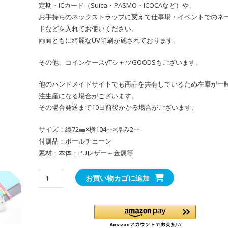
定期・ICカード（Suica・PASMO・ICOCAなど）や、
お手持ちのネックストラップに変えて仕事場・イベントでのネ
ドなどを入れてお使いください。
両面ともに綺麗なUV印刷が施されております。
その他、コインケースyTシャツGOODSもございます。
他のハンドメイドサイトでも商品を共有しているため在庫が一
注生産になる場合がございます。
その場合発送まで10日前後かかる場合がございます。
サイズ：縦72㎜×横104㎜×厚み2㎜
付属品：ボールチェーン
素材：本体：PUレザー＋金属等
ペ
お買い物カゴに追加
ン
ギ
ン
パ