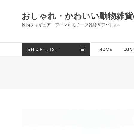
コ
ン
おしゃれ・かわいい動物雑貨の通販
テ
ン
動物フィギュア・アニマルモチーフ雑貨＆アパレル
ツ
へ
ス
S H O P - L I S T
HOME
CON
キ
ッ
プ