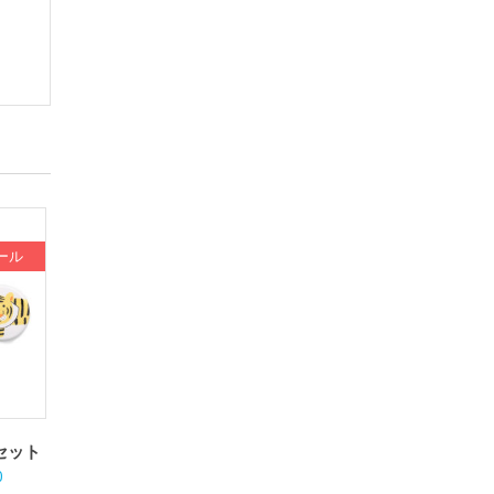
ール
セット
現
0