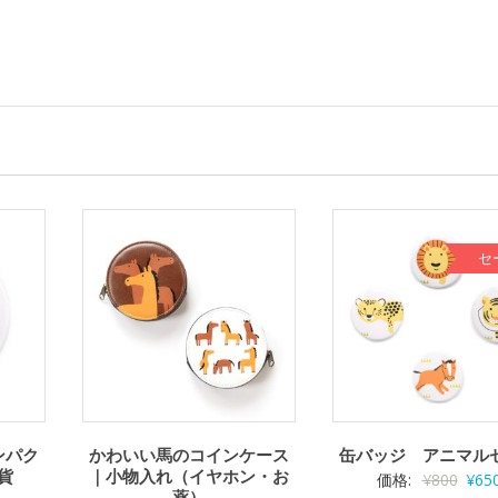
セ
ンパク
かわいい馬のコインケース
缶バッジ アニマル
貨
｜小物入れ（イヤホン・お
元
価格:
¥
800
¥
65
薬）