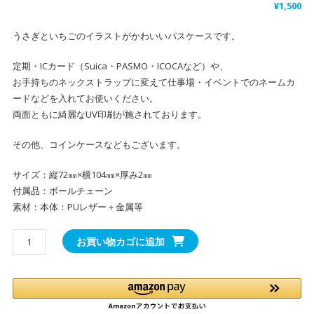
¥
1,500
うさぎといちごのイラストがかわいいパスケースです。
定期・ICカード（Suica・PASMO・ICOCAなど）や、
お手持ちのネックストラップに変えて仕事場・イベントでのネームカ
ードなどを入れてお使いください。
両面ともに綺麗なUV印刷が施されております。
その他、コインケースなどもございます。
サイズ：縦72㎜×横104㎜×厚み2㎜
付属品：ボールチェーン
素材：本体：PUレザー＋金属等
か
お買い物カゴに追加
わ
い
い
う