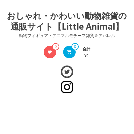
コ
ン
おしゃれ・かわいい動物雑貨の
テ
通販サイト【Little Animal】
ン
ツ
動物フィギュア・アニマルモチーフ雑貨＆アパレル
へ
ス
0
0
合計
キ
¥0
ッ
プ