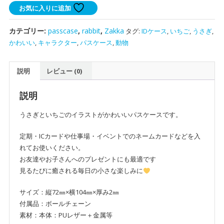
さ
お気に入りに追加
ぎ
の
カテゴリー:
passcase
,
rabbit
,
Zakka
タグ:
IDケース
,
いちご
,
うさぎ
,
パ
かわいい
,
キャラクター
,
パスケース
,
動物
ス
ケ
説明
レビュー (0)
ー
ス
｜
説明
プ
うさぎといちごのイラストがかわいいパスケースです。
レ
ゼ
定期・ICカードや仕事場・イベントでのネームカードなどを入
ン
れてお使いください。
ト
お友達やお子さんへのプレゼントにも最適です
に
見るたびに癒される毎日の小さな楽しみに
最
適
サイズ：縦72㎜×横104㎜×厚み2㎜
個
付属品：ボールチェーン
素材：本体：PUレザー＋金属等