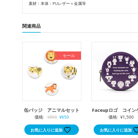
素材：本体：PUレザー＋金属等
関連商品
セール
缶バッジ アニマルセット
Faceupロゴ コイ
元
現
価格:
¥
800
¥
650
価格:
¥
1,500
の
在
お気に入りに追加
お気に入りに追加
価
の