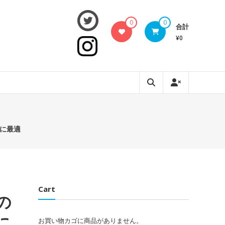
0
0
合計
¥0
トに最適
Cart
の
に
お買い物カゴに商品がありません。