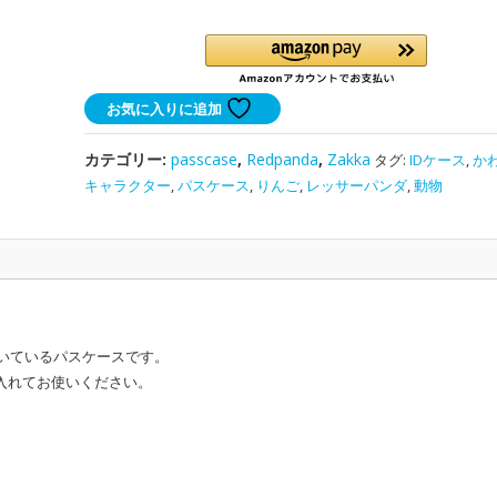
い
い
レ
ッ
お気に入りに追加
サ
ー
カテゴリー:
passcase
,
Redpanda
,
Zakka
タグ:
IDケース
,
か
パ
キャラクター
,
パスケース
,
りんご
,
レッサーパンダ
,
動物
ン
ダ
の
パ
ス
ケ
ー
いているパスケースです。
ス
入れてお使いください。
｜
プ
レ
ゼ