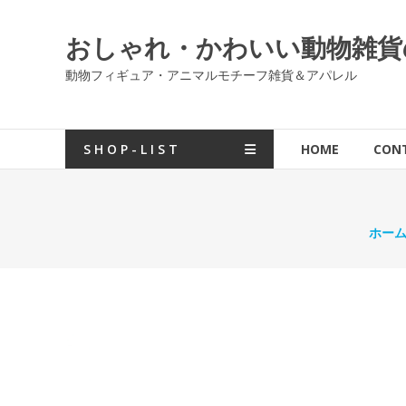
コ
ン
おしゃれ・かわいい動物雑貨の通販
テ
ン
動物フィギュア・アニマルモチーフ雑貨＆アパレル
ツ
へ
ス
S H O P - L I S T
HOME
CON
キ
ッ
プ
ホー