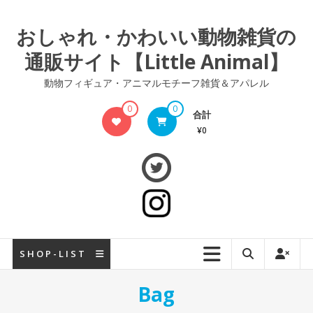
コ
ン
おしゃれ・かわいい動物雑貨の
テ
通販サイト【Little Animal】
ン
ツ
動物フィギュア・アニマルモチーフ雑貨＆アパレル
へ
ス
0
0
合計
キ
¥0
ッ
プ
S H O P - L I S T
Bag