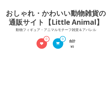
コ
ン
おしゃれ・かわいい動物雑貨の
テ
通販サイト【Little Animal】
ン
ツ
動物フィギュア・アニマルモチーフ雑貨＆アパレル
へ
ス
0
0
合計
キ
¥0
ッ
プ