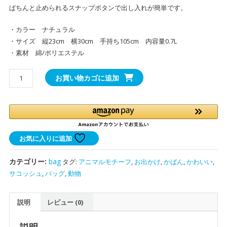
ぱちんと止められるスナップボタンで出し入れが簡単です。
・カラー ナチュラル
・サイズ 縦23cm 横30cm 手持ち105cm 内容量0.7L
・素材 綿/ポリエステル
サ
お買い物カゴに追加
コ
ッ
シ
ュ
Faceup
お気に入りに追加
個
カテゴリー:
bag
タグ:
アニマルモチーフ
,
お出かけ
,
かばん
,
かわいい
,
サコッシュ
,
バッグ
,
動物
説明
レビュー (0)