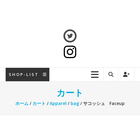
S H O P - L I S T
カート
ホーム
/
カート
/
Apparel
/
bag
/ サコッシュ Faceup