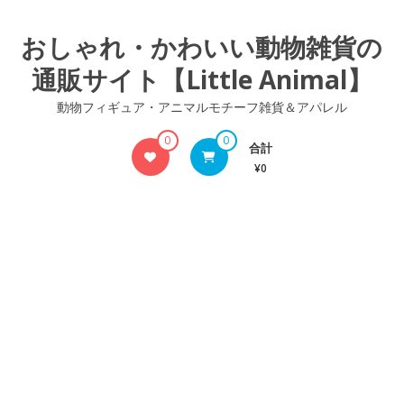
コ
ン
おしゃれ・かわいい動物雑貨の
テ
通販サイト【Little Animal】
ン
ツ
動物フィギュア・アニマルモチーフ雑貨＆アパレル
へ
ス
0
0
合計
キ
¥0
ッ
プ