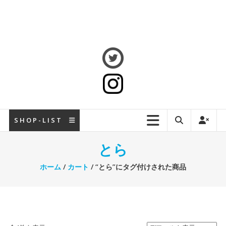
S H O P - L I S T
とら
ホーム
/
カート
/ “とら”にタグ付けされた商品