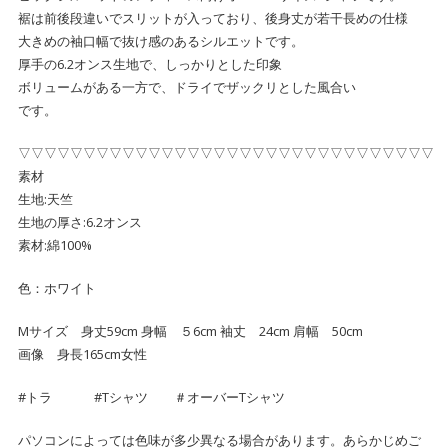
裾は前後段違いでスリットが入っており、後身丈が若干長めの仕様
大きめの袖口幅で抜け感のあるシルエットです。
厚手の6.2オンス生地で、しっかりとした印象
ボリュームがある一方で、ドライでザックリとした風合い
です。
▽▽▽▽▽▽▽▽▽▽▽▽▽▽▽▽▽▽▽▽▽▽▽▽▽▽▽▽▽▽▽▽
素材
生地:天竺
生地の厚さ:6.2オンス
素材:綿100%
色：ホワイト
Mサイズ 身丈59cm 身幅 ５6cm 袖丈 24cm 肩幅 50cm
画像 身長165cm女性
#トラ #Tシャツ ＃オーバーTシャツ
パソコンによっては色味が多少異なる場合があります。あらかじめご