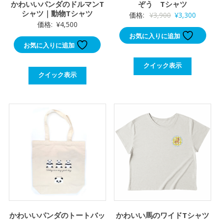
かわいいパンダのドルマンT
ぞう Tシャツ
シャツ｜動物Tシャツ
元
現
価格:
¥
3,900
¥
3,300
価格:
¥
4,500
の
在
お気に入りに追加
価
の
お気に入りに追加
格
価
は
格
クイック表示
クイック表示
¥3,900
は
で
¥3,300
し
で
た。
す。
かわいいパンダのトートバッ
かわいい馬のワイドTシャツ