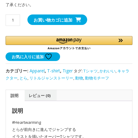
了承ください。
か
お買い物カゴに追加
わ
い
い
虎
の
お気に入りに追加
オ
ー
カテゴリー:
Apparel
,
T-shirt
,
Tiger
タグ:
Tシャツ
,
かわいい
,
キャラ
バ
クター
,
とら
,
リトルジャンストーリー
,
動物
,
動物モチーフ
ー
T
説明
レビュー (0)
シ
ャ
ツ
説明
｜
#Heartwarming
動
とらが前向きに進んでジャンプする
物
イラストを描いたオーバーTシャツです。