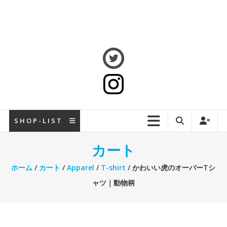
S H O P - L I S T
カート
ホーム
/
カート
/
Apparel
/
T-shirt
/ かわいい虎のオーバーTシ
ャツ｜動物柄