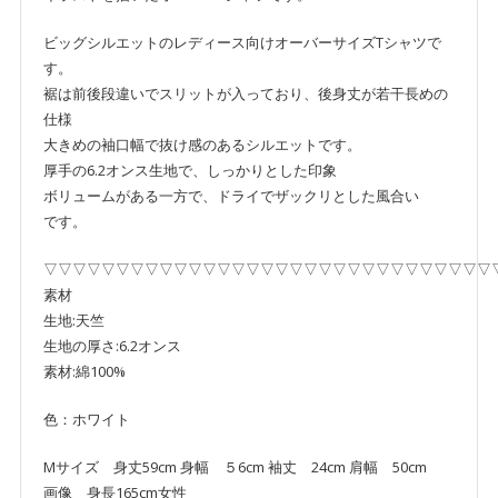
柄
個
ビッグシルエットのレディース向けオーバーサイズTシャツで
す。
裾は前後段違いでスリットが入っており、後身丈が若干長めの
仕様
大きめの袖口幅で抜け感のあるシルエットです。
厚手の6.2オンス生地で、しっかりとした印象
ボリュームがある一方で、ドライでザックリとした風合い
です。
▽▽▽▽▽▽▽▽▽▽▽▽▽▽▽▽▽▽▽▽▽▽▽▽▽▽▽▽▽▽▽
素材
生地:天竺
生地の厚さ:6.2オンス
素材:綿100%
色：ホワイト
Mサイズ 身丈59cm 身幅 ５6cm 袖丈 24cm 肩幅 50cm
画像 身長165cm女性