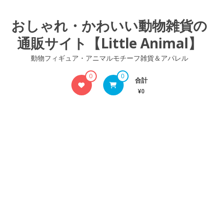
コ
ン
おしゃれ・かわいい動物雑貨の
テ
通販サイト【Little Animal】
ン
ツ
動物フィギュア・アニマルモチーフ雑貨＆アパレル
へ
ス
0
0
合計
キ
¥0
ッ
プ