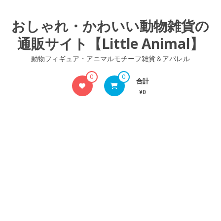
コ
ン
おしゃれ・かわいい動物雑貨の
テ
通販サイト【Little Animal】
ン
ツ
動物フィギュア・アニマルモチーフ雑貨＆アパレル
へ
ス
0
0
合計
キ
¥0
ッ
プ