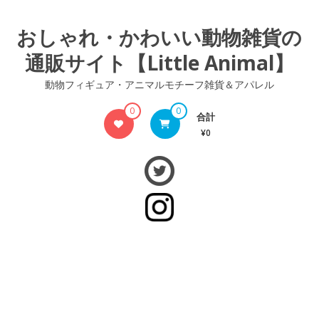
コ
ン
おしゃれ・かわいい動物雑貨の
テ
通販サイト【Little Animal】
ン
ツ
動物フィギュア・アニマルモチーフ雑貨＆アパレル
へ
ス
0
0
合計
キ
¥0
ッ
プ