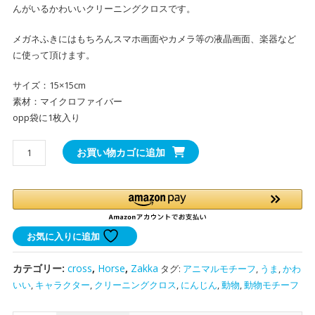
んがいるかわいいクリーニングクロスです。
メガネふきにはもちろんスマホ画面やカメラ等の液晶画面、楽器など
に使って頂けます。
サイズ：15×15cm
素材：マイクロファイバー
opp袋に1枚入り
か
お買い物カゴに追加
わ
い
い
う
ま
お気に入りに追加
の
ク
カテゴリー:
cross
,
Horse
,
Zakka
タグ:
アニマルモチーフ
,
うま
,
かわ
リ
いい
,
キャラクター
,
クリーニングクロス
,
にんじん
,
動物
,
動物モチーフ
ー
ニ