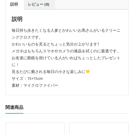
説明
レビュー (0)
ン
グ
ク
説明
ロ
毎日持ち歩きたくなる人参とかわいいお馬さんがいるクリーニ
ス
ングクロスです。
｜
かわいいものを見るとちょっと気分が上がります⤴
プ
メガネはもちろんスマホやカメラの液晶を拭くのに最適です。
レ
お友達に眼鏡を掛けている人がいればちょっとしたプレゼント
ゼ
に！
ン
見るたびに癒される毎日の小さな楽しみに
ト
サイズ：15×15cm
に
素材：マイクロファイバー
最
適
個
関連商品