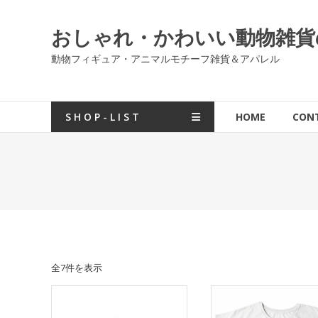
コ
ン
おしゃれ・かわいい動物雑貨の通販
テ
ン
動物フィギュア・アニマルモチーフ雑貨＆アパレル
ツ
へ
ス
S H O P - L I S T
HOME
CON
キ
ッ
プ
全7件を表示