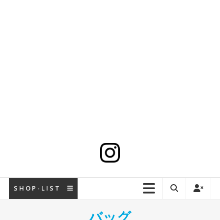
S H O P - L I S T
バッグ