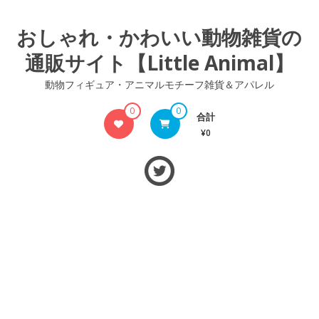
コ
ン
おしゃれ・かわいい動物雑貨の
テ
通販サイト【Little Animal】
ン
ツ
動物フィギュア・アニマルモチーフ雑貨＆アパレル
へ
ス
0
0
合計
キ
¥0
ッ
プ