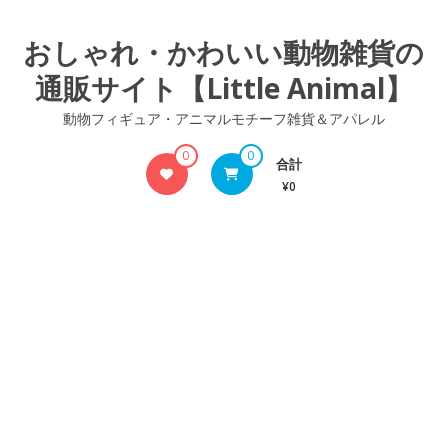
コ
ン
おしゃれ・かわいい動物雑貨の
テ
通販サイト【Little Animal】
ン
ツ
動物フィギュア・アニマルモチーフ雑貨＆アパレル
へ
ス
0
0
合計
キ
¥0
ッ
プ