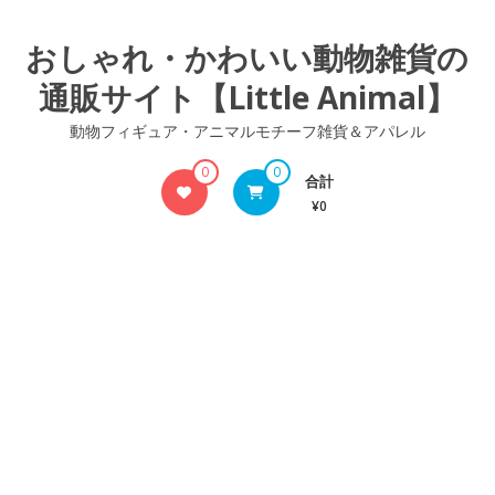
コ
ン
おしゃれ・かわいい動物雑貨の
テ
通販サイト【Little Animal】
ン
ツ
動物フィギュア・アニマルモチーフ雑貨＆アパレル
へ
ス
0
0
合計
キ
¥0
ッ
プ