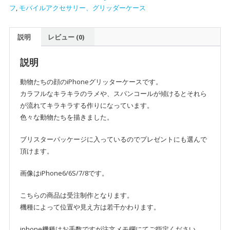
タ
フ
,
モバイルアクセサリー、グリッダーケース
ー
ケ
説明
レビュー (0)
ー
ス
個
説明
動物たちの顔のiPhoneグリッターケースです。
カラフルなキラキラのラメや、スパンコールが傾けるとそれら
が流れてキラキラする作りになっています。
色々な動物たちを描きました。
ブリスターパッケージに入っているのでプレゼントにも選んで
頂けます。
画像はiPhone6/6S/7/8です。
こちらの商品は受注制作となります。
機種によって位置や見え方は若干かわります。
iphone機種はお手数ですが注文メモ欄にてご指定ください。