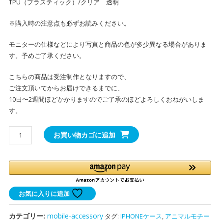
TPU（プラスティック）/クリア 透明
※購入時の注意点も必ずお読みください。
モニターの仕様などにより写真と商品の色が多少異なる場合がありま
す。予めご了承ください。
こちらの商品は受注制作となりますので、
ご注文頂いてからお届けできるまでに、
10日〜2週間ほどかかりますのでご了承のほどよろしくおねがいしま
す。
ア
お買い物カゴに追加
ニ
マ
ル
faceup
グ
お気に入りに追加
リ
ッ
カテゴリー:
mobile-accessory
タグ:
IPHONEケース
,
アニマルモチー