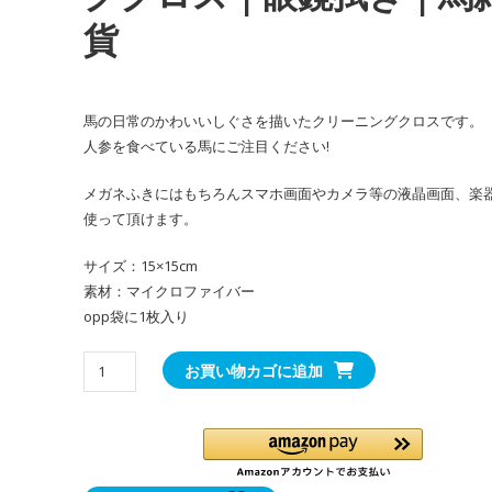
貨
馬の日常のかわいいしぐさを描いたクリーニングクロスです。
人参を食べている馬にご注目ください!
メガネふきにはもちろんスマホ画面やカメラ等の液晶画面、楽
使って頂けます。
サイズ：15×15cm
素材：マイクロファイバー
opp袋に1枚入り
か
お買い物カゴに追加
わ
い
い
う
ま