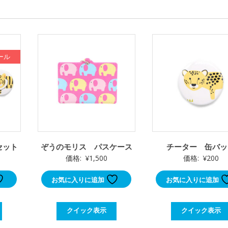
個
ール
セット
ぞうのモリス パスケース
チーター 缶バッ
現
0
価格:
¥
1,500
価格:
¥
200
在
お気に入りに追加
お気に入りに追加
の
価
格
クイック表示
クイック表示
は