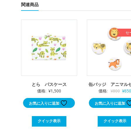
関連商品
セ
とら パスケース
缶バッジ アニマル
元
価格:
¥
1,500
価格:
¥
800
¥
65
の
お気に入りに追加
お気に入りに追加
価
格
は
クイック表示
クイック表示
¥800