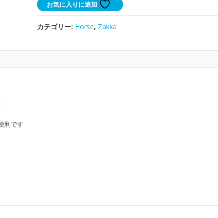
お気に入りに追加
の
ク
カテゴリー:
Horse
,
Zakka
リ
ー
ニ
ン
グ
ク
ロ
。
ス
｜
便利です
眼
鏡
拭
き
｜
馬
雑
貨