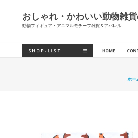
コ
ン
おしゃれ・かわいい動物雑貨の通販
テ
ン
動物フィギュア・アニマルモチーフ雑貨＆アパレル
ツ
へ
ス
S H O P - L I S T
HOME
CON
キ
ッ
プ
ホー