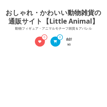
コ
ン
おしゃれ・かわいい動物雑貨の
テ
通販サイト【Little Animal】
ン
ツ
動物フィギュア・アニマルモチーフ雑貨＆アパレル
へ
ス
0
0
合計
キ
¥0
ッ
プ