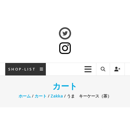
S H O P - L I S T
カート
ホーム
/
カート
/
Zakka
/ うま キーケース（茶）