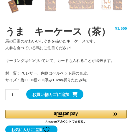
うま キーケース（茶）
¥
2,500
馬の日常のかわいいしぐさを描いたキーケースです。
人参を食べている馬にご注目ください!
キーリングは4つ付いていて、カードも入れることが出来ます。
材 質：PUレザー、内側はベルベット調の合皮。
サイズ：縦11.0×横7.0×厚み1.7cm(折りたたみ時)
う
お買い物カゴに追加
ま
キ
ー
ケ
ー
お気に入りに追加