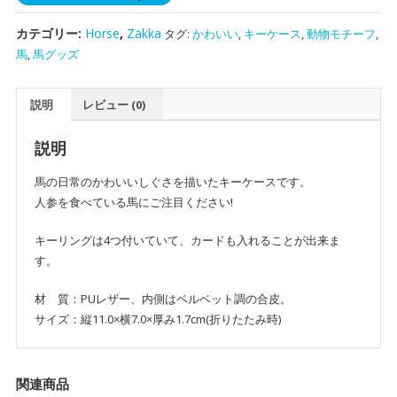
ス
（茶）
カテゴリー:
Horse
,
Zakka
タグ:
かわいい
,
キーケース
,
動物モチーフ
,
個
馬
,
馬グッズ
説明
レビュー (0)
説明
馬の日常のかわいいしぐさを描いたキーケースです。
人参を食べている馬にご注目ください!
キーリングは4つ付いていて、カードも入れることが出来ま
す。
材 質：PUレザー、内側はベルベット調の合皮。
サイズ：縦11.0×横7.0×厚み1.7cm(折りたたみ時)
関連商品