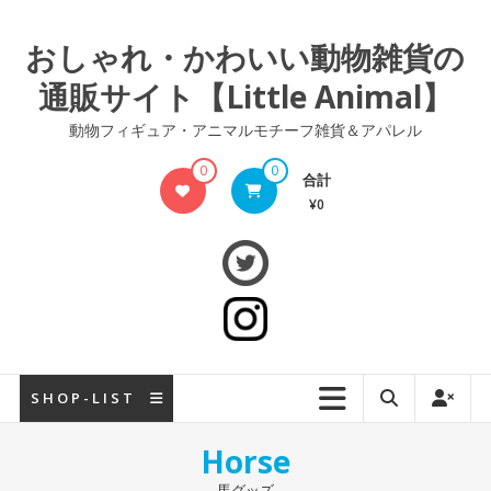
コ
ン
おしゃれ・かわいい動物雑貨の
テ
通販サイト【Little Animal】
ン
ツ
動物フィギュア・アニマルモチーフ雑貨＆アパレル
へ
ス
0
0
合計
キ
¥0
ッ
プ
S H O P - L I S T
Horse
馬グッズ