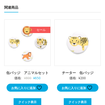
関連商品
セール
缶バッジ アニマルセット
チーター 缶バッジ
元
現
価格:
¥
800
¥
650
価格:
¥
200
の
在
お気に入りに追加
お気に入りに追加
価
の
格
価
は
格
クイック表示
クイック表示