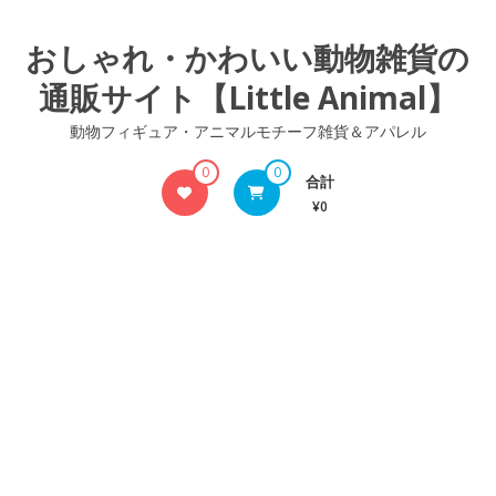
コ
ン
おしゃれ・かわいい動物雑貨の
テ
通販サイト【Little Animal】
ン
ツ
動物フィギュア・アニマルモチーフ雑貨＆アパレル
へ
ス
0
0
合計
キ
¥0
ッ
プ