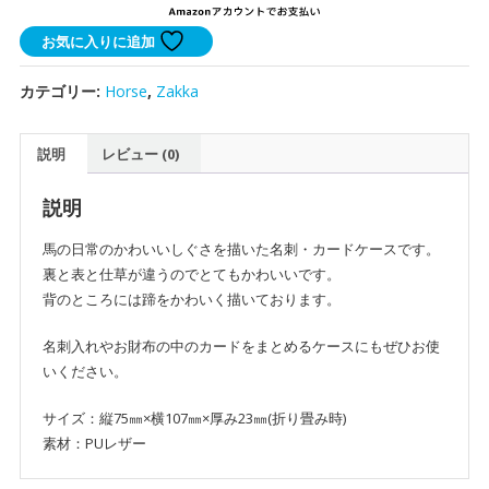
ー
ス
お気に入りに追加
個
カテゴリー:
Horse
,
Zakka
説明
レビュー (0)
説明
馬の日常のかわいいしぐさを描いた名刺・カードケースです。
裏と表と仕草が違うのでとてもかわいいです。
背のところには蹄をかわいく描いております。
名刺入れやお財布の中のカードをまとめるケースにもぜひお使
いください。
サイズ：縦75㎜×横107㎜×厚み23㎜(折り畳み時)
素材：PUレザー