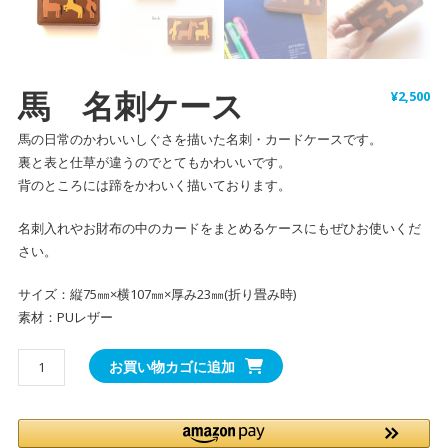
馬 名刺ケース
¥
2,500
馬の日常のかわいいしぐさを描いた名刺・カードケースです。
裏と表と仕草が違うのでとてもかわいいです。
背のところには蹄をかわいく描いております。
名刺入れやお財布の中のカードをまとめるケースにもぜひお使いくだ
さい。
サイズ：縦75㎜×横107㎜×厚み23㎜(折り畳み時)
素材：PUレザー
馬
お買い物カゴに追加
名
刺
ケ