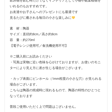
飲み物を飲む時だけでなくインテリアとして小物や観葉植物を
ン
いれるのもおすすめです。
テ
お友達やお子さんへのプレゼントにも最適です
リ
見るたびに癒される毎日の小さな楽しみに
ア
に
素 材：陶器
個
サイズ：直径約8cm／高さ約8cm
容 量：約270ml
【電子レンジ使用可／食洗機使用不可】
※ご購入前にお読みください
・写真は実物に近い色味を心がけておりますが、お使いのモニ
ターにより見え方に差が生じる場合がございます。
・カップ表面にピンホール（1mm程度の小さな穴）が見られる
場合がございます。
こちらは陶器の焼成時に現れるもので、陶器の特性のひとつと
なっております
普段ご使用いただく上で問題はございません。