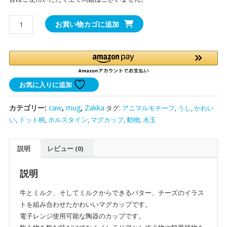
か
お買い物カゴに追加
わ
い
い
牛
の
お気に入りに追加
マ
グ
カテゴリー:
caw
,
mug
,
Zakka
タグ:
アニマルモチーフ
,
うし
,
かわい
カ
い
,
ドット柄
,
ホルスタイン
,
マグカップ
,
動物
,
水玉
ッ
プ
説明
レビュー (0)
｜
キ
ッ
説明
チ
牛とミルク、そしてミルクからできるバター、チーズのイラス
ン
トを組み合わせたかわいいマグカップです。
の
電子レンジ使用可能な陶器のカップです。
イ