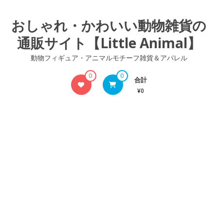
コ
ン
おしゃれ・かわいい動物雑貨の
テ
通販サイト【Little Animal】
ン
ツ
動物フィギュア・アニマルモチーフ雑貨＆アパレル
へ
ス
0
0
合計
キ
¥0
ッ
プ