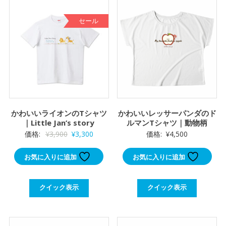
セール
かわいいライオンのTシャツ
かわいいレッサーパンダのド
｜Little Jan’s story
ルマンTシャツ｜動物柄
元
現
価格:
¥
3,900
¥
3,300
価格:
¥
4,500
の
在
お気に入りに追加
お気に入りに追加
価
の
格
価
は
格
クイック表示
クイック表示
¥3,900
は
で
¥3,300
し
で