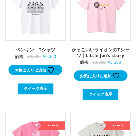
ペンギン Tシャツ
かっこいいライオンのTシャ
ツ｜Little Jan’s story
元
現
価格:
¥
3,900
¥
3,300
元
現
価格:
¥
3,900
¥
3,300
の
在
の
在
お気に入りに追加
価
の
お気に入りに追加
価
の
格
価
格
価
は
格
クイック表示
は
格
¥3,900
は
クイック表示
¥3,900
は
で
¥3,300
で
¥3,300
し
で
し
で
た。
す。
た。
す。
セール
セール