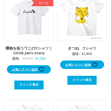
セール
獲物を狙うワニのTシャツ｜
きつね Tシャツ
Little Jan’s story
価格:
¥
2,800
元
現
価格:
¥
3,900
¥
3,300
の
在
お気に入りに追加
お気に入りに追加
価
の
格
価
クイック表示
は
格
クイック表示
¥3,900
は
で
¥3,300
し
で
た。
す。