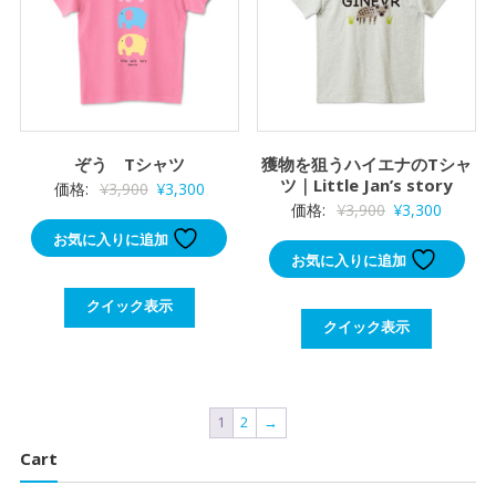
ぞう Tシャツ
獲物を狙うハイエナのTシャ
ツ｜Little Jan’s story
元
現
価格:
¥
3,900
¥
3,300
元
現
価格:
¥
3,900
¥
3,300
の
在
の
在
お気に入りに追加
価
の
お気に入りに追加
価
の
格
価
格
価
は
格
クイック表示
は
格
¥3,900
は
クイック表示
¥3,900
は
で
¥3,300
で
¥3,300
し
で
し
で
た。
す。
1
2
→
た。
す。
Cart