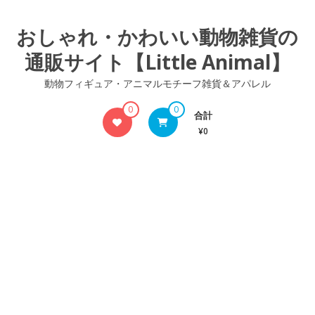
コ
ン
おしゃれ・かわいい動物雑貨の
テ
通販サイト【Little Animal】
ン
ツ
動物フィギュア・アニマルモチーフ雑貨＆アパレル
へ
ス
0
0
合計
キ
¥0
ッ
プ