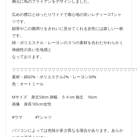
胸元に馬のブライアンをデザインしました。
広めの襟口とゆったりワイドで着心地の良いレディースTシャ
ツです。
鎖骨や二の腕周りをきれいに見せてくれる女性には嬉しい一枚
です。
綿・ポリエステル・レーヨンの３つの素材を合わたやわらかく
伸縮性の良い生地感と
なっております。
▽▽▽▽▽▽▽▽▽▽▽▽▽▽▽▽▽▽▽▽▽▽▽▽▽▽▽▽▽▽▽
素材：綿62%・ポリエステル2%・レーヨン36%
色：オートミール
Mサイズ 身丈58cm 身幅 ５４cm 袖丈 16cm
画像 身長165cm女性
#ウマ #Tシャツ
パソコンによっては色味が多少異なる場合があります。あらか