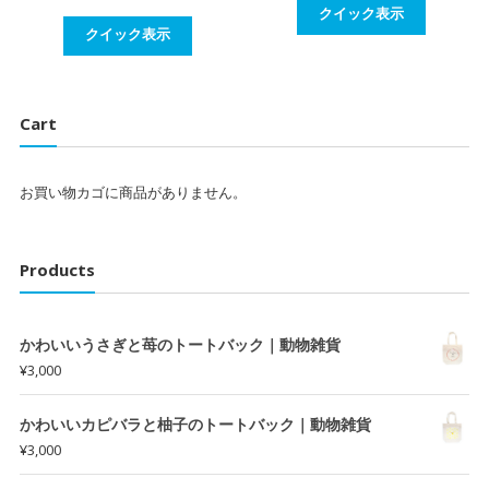
は
格
クイック表示
クイック表示
¥3,900
は
で
¥3,300
し
で
た。
す。
Cart
お買い物カゴに商品がありません。
Products
かわいいうさぎと苺のトートバック｜動物雑貨
¥
3,000
かわいいカピバラと柚子のトートバック｜動物雑貨
¥
3,000