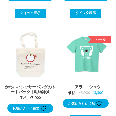
クイック表示
クイック表示
セール
かわいいレッサーパンダのト
コアラ Tシャツ
ートバック｜動物雑貨
元
現
価格:
¥
3,900
¥
3,300
価格:
¥
3,000
の
在
お気に入りに追加
価
の
お気に入りに追加
格
価