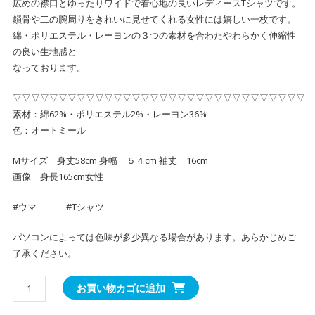
広めの襟口とゆったりワイドで着心地の良いレディースTシャツです。
鎖骨や二の腕周りをきれいに見せてくれる女性には嬉しい一枚です。
綿・ポリエステル・レーヨンの３つの素材を合わたやわらかく伸縮性
の良い生地感と
なっております。
▽▽▽▽▽▽▽▽▽▽▽▽▽▽▽▽▽▽▽▽▽▽▽▽▽▽▽▽▽▽▽▽
素材：綿62%・ポリエステル2%・レーヨン36%
色：オートミール
Mサイズ 身丈58cm 身幅 ５４cm 袖丈 16cm
画像 身長165cm女性
#ウマ #Tシャツ
パソコンによっては色味が多少異なる場合があります。あらかじめご
了承ください。
か
お買い物カゴに追加
わ