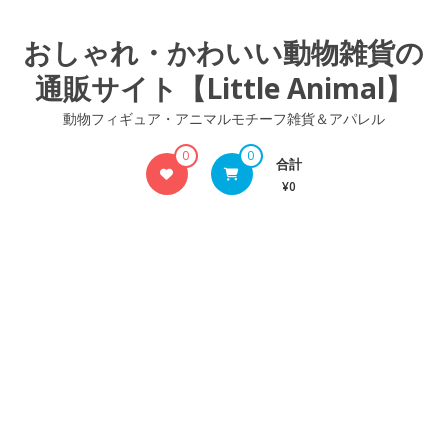
コ
ン
おしゃれ・かわいい動物雑貨の
テ
通販サイト【Little Animal】
ン
ツ
動物フィギュア・アニマルモチーフ雑貨＆アパレル
へ
ス
0
0
合計
キ
¥0
ッ
プ