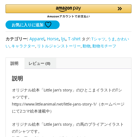
い
い
馬
の
お気に入りに追加
ワ
イ
カテゴリー:
Apparel
,
Horse
,
ljs
,
T-shirt
タグ:
Tシャツ
,
うま
,
かわい
ド
い
,
キャラクター
,
リトルジャンストーリー
,
動物
,
動物モチーフ
T
シ
説明
レビュー (0)
ャ
ツ
｜
説明
馬
オリジナル絵本「Little Jan’s story」のひとこまイラストのTシ
柄
ャツです。
個
https://www.littleanimal.net/little-jans-story-1/（ホームページ
にて2コマ絵本連載中）
オリジナル絵本「Little Jan’s story」の馬のブライアンイラスト
のTシャツです。